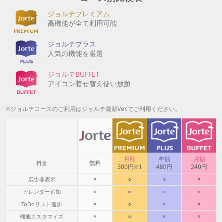
ジョルテプレミアム
高機能が全て利用可能
ジョルテプラス
人気の機能を厳選
ジョルテBUFFET
アイコン着せ替え使い放題
※ジョルテコースのご利用はジョルテ最新Ver.でご利用ください。
月額
年額
月額
無料
料金
300円※1
480円
240円
×
○
○
×
広告非表示
×
○
○
×
カレンダー追加
×
○
×
×
ToDoリスト追加
×
○
×
×
機能カスタマイズ