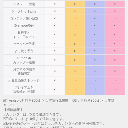
×
○
○
×
パスワード設定
×
○
○
×
シークレット設定
×
○
×
○
コンテンツ使い放題
×
○
×
×
Evernote添付
日経平均
×
○
×
×
ドル・円レート
×
○
×
×
ツールバー設定
×
○
×
×
よく使う予定
OutlookR
×
○
×
×
カレンダー連携
おすすめ情報の
×
○
○
×
通知設定
×
○
○
○
大容量画像ストレージ
プレミアムを
×
○
○
○
複数端末で利用
※1 Android月額￥300または 年額￥3,000 iOS：月額￥360または 年額
￥3,600
【機能詳細】
※カレンダーは5つまで追加できます。
※ToDoリストは10個まで追加できます。
※Evernoteのノート添付はジョルテカレンダーのみ利用可能です。
※画像ストレージは10GBまでご利用可能です。