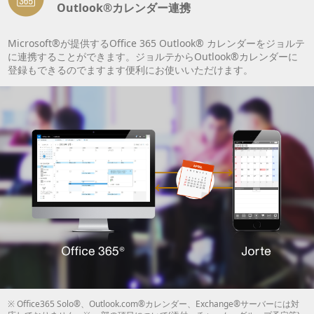
Outlook®カレンダー連携
Microsoft®が提供するOffice 365 Outlook® カレンダーをジョルテ
に連携することができます。ジョルテからOutlook®カレンダーに
登録もできるのでますます便利にお使いいただけます。
※ Office365 Solo®、Outlook.com®カレンダー、Exchange®サーバーには対