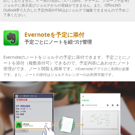
応しておりません。※ 一部の項目について(添付、チャーム、グループ予定等)
ジョルテに表示及びジョルテからの登録ができません。また、Office365
Outlook®で入力した予定内容(HTML)はジョルテで編集できませんので予めご
了承ください。
Evernoteを予定に添付
予定ごとにノートを紐づけ管理
Evernoteのノートをジョルテの予定に添付できます。予定ごとにノ
ートを添付（複数添付可）できるので、予定内容にあわせたノート
管理ができ、ノート閲覧も簡単です。
※Evernoteアプリのご利用が必要
です。また、ノートの添付はジョルテカレンダーのみ利用可能です。