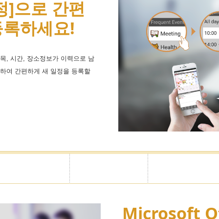
정]으로 간편
제한으로 내
광고숨기기
등록하세요!
는 디자인으로
사이드메뉴에 표시할 항목을 자유
!
을 지원합니다.
목, 시간, 장소정보가 이력으로 남
택하여 간편하게 새 일정을 등록할
리한느낌의 디자인까지
만의 캘린더를 꾸미실 수 있습니
비밀번호설정
Microsoft O