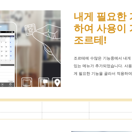
할 수 있어 업
내게 필요한
아이콘무제한
으로 나누어 관
하여 사용이
케줄관리가 
조르테!
습니다!
 사용목적에 따라 캘린더를 100개
조르테에 수많은 기능중에서 내게 
일정을 표시하는 귀엽고 편리한 아이
론 가족간의 일정공유에도 편리하
있는 메뉴가 추가되었습니다. 사
유명캐릭터 테마스킨도 무제한제
을 설정하여 원클릭으로 표시전환
게 필요한 기능을 골라서 적용하