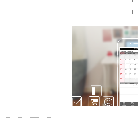
Agregar Cal
Adicionales
Con Jorte Premium puede agregar has
para gestionar tanto sus eventos pr
incluso alternar la visualización de c