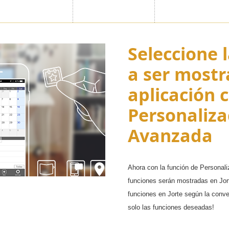
endarios
Seleccione 
¡Personalic
a ser mostr
calendarios
aplicación 
como mejor 
ta cinco calendarios diferentes
Personaliza
ofesionales como personales e
Disfrute personalizar sus eventos
Avanzada
ada calendario.
temas Premium.
Ahora con la función de Personal
funciones serán mostradas en Jort
funciones en Jorte según la conven
solo las funciones deseadas!