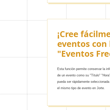
¡Personalice
Prefiera el 
¡Cree fácilm
Jorte con T
eventos con 
Premium!
"Eventos Fre
¡Puede elegir desde iconos y temas 
otros diseños que se adecuen a sus 
Esta función permite conservar la i
de un evento como su "Título" "Hora" 
pueda ser rápidamente seleccionada 
el mismo tipo de evento en Jorte.