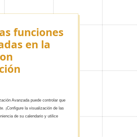
las funciones
e sus
adas en la
 y eventos
con
prefiera!
ción
 con una gran cantidad de iconos y
ización Avanzada puede controlar que
e. ¡Configure la visualización de las
iencia de su calendario y utilice