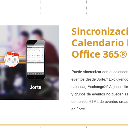
 Código &
ecreto
Sincronizac
arios importantes en los que
Calendario 
 también ocultar la visualización
Office 365®
rios. ¡Ahora puede prevenir que
 vistos por personas no deseadas!
Puede sincronizar con el calendar
eventos desde Jorte.* Excluyend
calendar, Exchange®* Algunos ít
y grupos de eventos no pueden ser
contenido HTML de eventos cread
en Jorte.