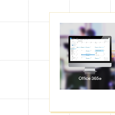
Bloqueo con
Calendario S
Puede aplicar esta función en calend
desea restringir su acceso, como así
de calendarios de la lista de calenda
sus eventos o diarios privados sean