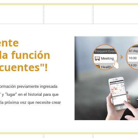
 como Mejor
Ocultar la 
Aspecto de
ente
Ajuste fácilmente si desea ver u o
emas
en la aplicación.
la función
cuentes"!
de personajes muy populares a
preferencias de personalización!
nformación previamente ingresada
y "lugar" en el historial para que
la próxima vez que necesite crear