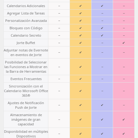
Calendarios Adicionales
−
✔
✔
−
Agregar Lista de Tareas
−
✔
−
−
Personalización Avanzada
−
✔
−
−
Bloqueo con Código
−
✔
✔
−
Calendario Secreto
−
✔
✔
−
Jorte Buffet
−
✔
−
✔
Adjuntar notas de Evernote
−
✔
−
−
en eventos de Jorte
Posibilidad de Seleccionar
las Funciones a Mostrar en
−
✔
−
−
la Barra de Herramientas
Eventos Frecuentes
−
✔
−
−
Sincronización con el
Calendario Microsoft Office
−
✔
−
−
365®
Ajustes de Notificación
−
✔
✔
−
Push de Jorte
Almacenamiento de
imágenes de gran
−
✔
✔
✔
capacidad
Disponibilidad en múltiples
−
✔
✔
✔
Dispositivos