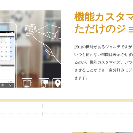
追加できる
機能カスタ
アイコン 使
ライベート
ただけのジ
予定をいれ
簡単
なる
沢山の機能があるジョルテですが
いつも使わない機能は表示させず
つまで追加可能なので、仕事や家族
予定に貼り付けられる便利なアイコ
るのが、機能カスタマイズ。いつ
イベートカレンダーを作ったり、
を使えば、見やすいだけでなく楽
させることができ、自分好みにジ
やすく管理できます。
きます。