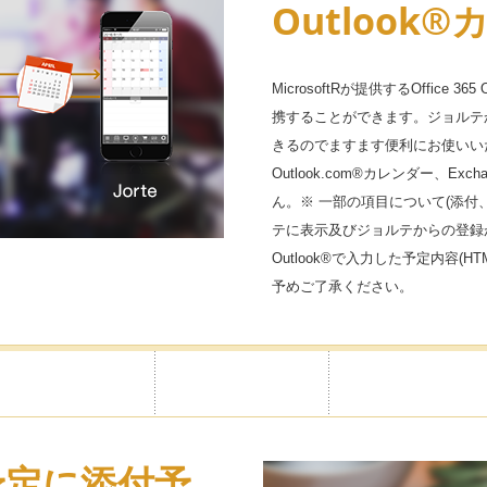
かけられ
Outlook
MicrosoftRが提供するOffice 
携することができます。ジョルテから
ロックをかけられ、シークレット
きるのでますます便利にお使いいただけま
示にできます。設定はカレンダー
Outlook.com®カレンダー、E
の目から守れます。
ん。※ 一部の項目について(添付
テに表示及びジョルテからの登録がで
Outlook®で入力した予定内容(
予めご了承ください。
を予定に添付予