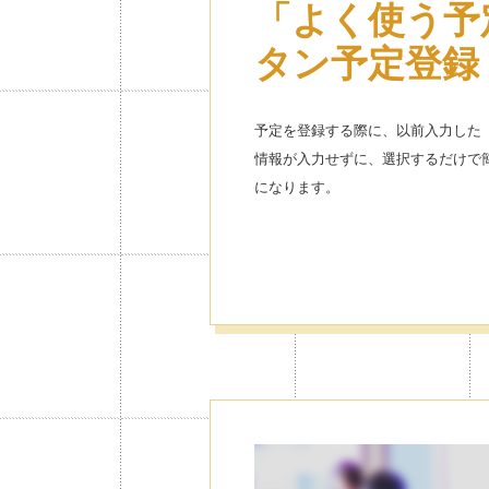
「よく使う予
着せ替え 使
タン予定登録
自分好みにカ
できる
予定を登録する際に、以前入力した
情報が入力せずに、選択するだけで
大人気キャラクターの着せ替えや、
になります。
モードなど、デザイン豊富で自分好
す。
カレンダーご