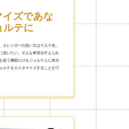
マイズであな
い放題だから
ョルテに
るのが楽しく
、カレンダーの使い方は十人十色。
に使いたい。そんな希望を叶えられ
ンが1,000個以上！予定にアイコン
も使う機能だけをジョルテ上に表示
しくスケジュール管理ができます。
ョルテをカスタマイズすることがで