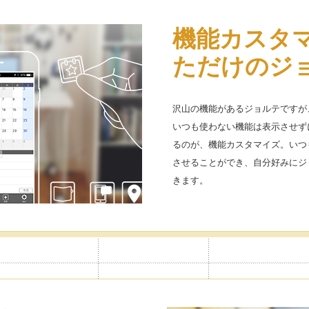
追加できる
機能カスタ
アイコン 使
ライベート
ただけのジ
予定をいれ
簡単
なる
沢山の機能があるジョルテですが
いつも使わない機能は表示させず
つまで追加可能なので、仕事や家族
予定に貼り付けられる便利なアイコ
るのが、機能カスタマイズ。いつ
イベートカレンダーを作ったり、
を使えば、見やすいだけでなく楽
させることができ、自分好みにジ
やすく管理できます。
きます。