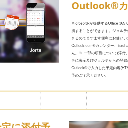
かけられ
Outlook
MicrosoftRが提供するOffice 
携することができます。ジョルテから
ロックをかけられ、シークレット
きるのでますます便利にお使いいただけま
示にできます。設定はカレンダー
Outlook.com®カレンダー、E
の目から守れます。
ん。※ 一部の項目について(添付
テに表示及びジョルテからの登録がで
Outlook®で入力した予定内容(
予めご了承ください。
を予定に添付予