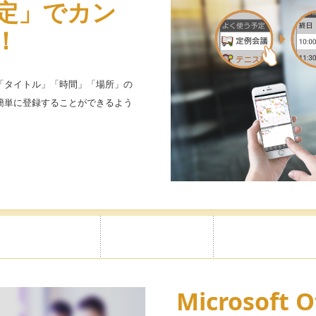
定」でカン
い放題だから
広告非表示
！
スタマイズ
サイドメニューで表示する項目を
示をOFFにすることができます。
「タイトル」「時間」「場所」の
簡単に登録することができるよう
シンプルで大人の雰囲気のレザー
みのデザインがきっと見つかりま
とにパスワ
Microsoft O