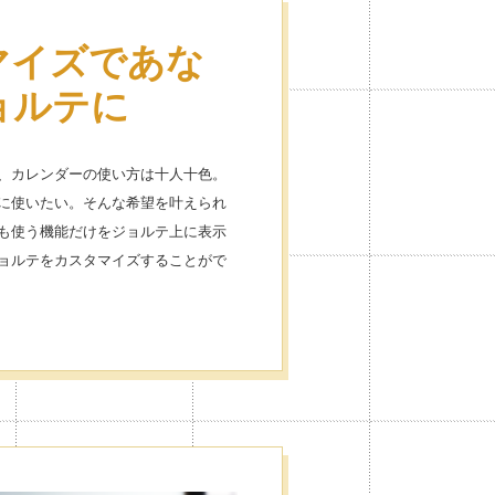
マイズであな
い放題だから
ョルテに
るのが楽しく
、カレンダーの使い方は十人十色。
に使いたい。そんな希望を叶えられ
ンが1,000個以上！予定にアイコン
も使う機能だけをジョルテ上に表示
しくスケジュール管理ができます。
ョルテをカスタマイズすることがで