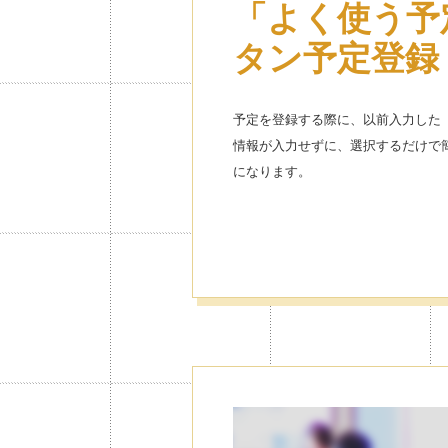
「よく使う予
着せ替え 使
タン予定登録
自分好みにカ
できる
予定を登録する際に、以前入力した
情報が入力せずに、選択するだけで
大人気キャラクターの着せ替えや、
になります。
モードなど、デザイン豊富で自分好
す。
カレンダーご