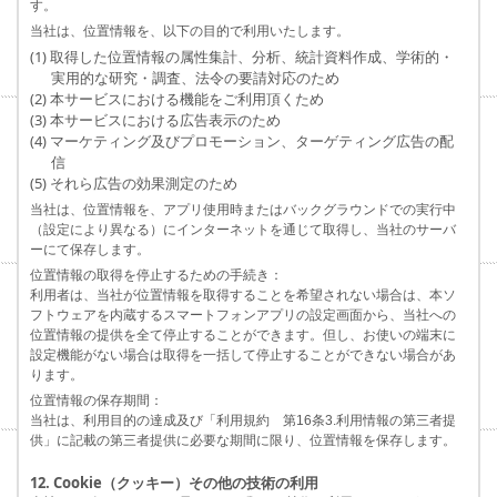
す。
当社は、位置情報を、以下の目的で利用いたします。
(1) 取得した位置情報の属性集計、分析、統計資料作成、学術的・
実用的な研究・調査、法令の要請対応のため
(2) 本サービスにおける機能をご利用頂くため
(3) 本サービスにおける広告表示のため
(4) マーケティング及びプロモーション、ターゲティング広告の配
信
(5) それら広告の効果測定のため
当社は、位置情報を、アプリ使用時またはバックグラウンドでの実行中
（設定により異なる）にインターネットを通じて取得し、当社のサーバ
ーにて保存します。
位置情報の取得を停止するための手続き：
利用者は、当社が位置情報を取得することを希望されない場合は、本ソ
フトウェアを内蔵するスマートフォンアプリの設定画面から、当社への
位置情報の提供を全て停止することができます。但し、お使いの端末に
設定機能がない場合は取得を一括して停止することができない場合があ
ります。
位置情報の保存期間：
当社は、利用目的の達成及び「利用規約 第16条3.利用情報の第三者提
供」に記載の第三者提供に必要な期間に限り、位置情報を保存します。
12. Cookie（クッキー）その他の技術の利用