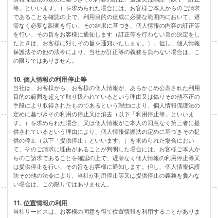
等」といいます。）を求められた場合には、お客様ご本人からのご請求
であることを確認の上で、利用目的の達成に必要な範囲内において、遅
滞なく必要な調査を行い、その結果に基づき、個人情報の内容の訂正等
を行い、その旨をお客様に通知します（訂正等を行わない旨の決定をし
たときは、お客様に対しその旨を通知いたします。）。但し、個人情報
保護法その他の法令により、当社が訂正等の義務を負わない場合は、こ
の限りではありません。
10. 個人情報の利用停止等
当社は、お客様から、お客様の個人情報が、あらかじめ公表された利用
目的の範囲を超えて取り扱われているという理由又は偽りその他不正の
手段により取得されたものであるという理由により、個人情報保護法の
定めに基づきその利用の停止又は消去（以下「利用停止等」といいま
す。）を求められた場合、又は個人情報がご本人の同意なく第三者に提
供されているという理由により、個人情報保護法の定めに基づきその提
供の停止（以下「提供停止」といいます。）を求められた場合におい
て、そのご請求に理由があることが判明した場合には、お客様ご本人か
らのご請求であることを確認の上で、遅滞なく個人情報の利用停止等又
は提供停止を行い、その旨をお客様に通知します。但し、個人情報保護
法その他の法令により、当社が利用停止等又は提供停止の義務を負わな
い場合は、この限りではありません。
11. 位置情報の利用
当社サービスは、お客様の同意を得て位置情報を利用することがありま