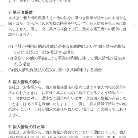
よう、必要かつ適切な監督を行います。
7. 第三者提供
当社は、個人情報保護法その他の法令に基づき開示が認められる場合を
除くほか、あらかじめお客様の同意を得ないで、個人情報を第三者に提
供しません。但し、次に掲げる場合は上記に定める第三者への提供には
該当しません。
(1) 当社が利用目的の達成に必要な範囲内において個人情報の取扱
いの全部又は一部を委託する場合
(2) 合併その他の事由による事業の承継に伴って個人情報が提供さ
れる場合
(3) 個人情報保護法の定めに基づき共同利用する場合
8. 個人情報の開示
当社は、お客様から、個人情報保護法の定めに基づき個人情報の開示を
求められたときは、お客様ご本人からのご請求であることを確認の上
で、お客様に対し、遅滞なく開示を行います（当該個人情報が存在しな
いときにはその旨を通知いたします。）。但し、個人情報保護法その他
の法令により、当社が開示の義務を負わない場合は、この限りではあり
ません。
9. 個人情報の訂正等
当社は、お客様から、個人情報が真実でないという理由によって、個人
情報保護法の定めに基づきその内容の訂正、追加又は削除（以下「訂正