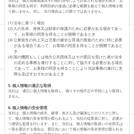
当社は、個人情報保護法その他の法令により許容される場合を除き、お
客様の同意を得ず、利用目的の達成に必要な範囲を超えて個人情報を取
り扱いません。但し、次の場合はこの限りではありません。
(1) 法令に基づく場合
(2) 人の生命、身体又は財産の保護のために必要がある場合であっ
て、お客様の同意を得ることが困難であるとき
(3) 公衆衛生の向上又は児童の健全な育成の推進のために特に必要
がある場合であって、お客様の同意を得ることが困難であると
き
(4) 国の機関もしくは地方公共団体又はその委託を受けた者が法令
の定める事務を遂行することに対して協力する必要がある場合
であって、お客様の同意を得ることにより当該事務の遂行に支
障を及ぼすおそれがあるとき
5. 個人情報の適正な取得
当社は、適正に個人情報を取得し、偽りその他不正の手段により取得し
ません。
6. 個人情報の安全管理
当社は、個人情報の紛失、破壊、改ざん及び漏洩などのリスクに対し
て、個人情報の安全管理が図られるよう、当社の従業員に対し、必要か
つ適切な監督を行います。また、当社は、個人情報の取扱いの全部又は
一部を委託する場合は、委託先において個人情報の安全管理が図られる