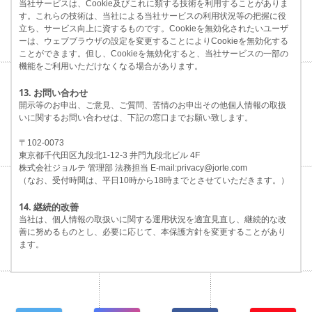
当社サービスは、Cookie及びこれに類する技術を利用することがありま
す。これらの技術は、当社による当社サービスの利用状況等の把握に役
立ち、サービス向上に資するものです。Cookieを無効化されたいユーザ
ーは、ウェブブラウザの設定を変更することによりCookieを無効化する
ことができます。但し、Cookieを無効化すると、当社サービスの一部の
機能をご利用いただけなくなる場合があります。
13. お問い合わせ
開示等のお申出、ご意見、ご質問、苦情のお申出その他個人情報の取扱
いに関するお問い合わせは、下記の窓口までお願い致します。
〒102-0073
東京都千代田区九段北1-12-3 井門九段北ビル 4F
株式会社ジョルテ 管理部 法務担当 E-mail:privacy@jorte.com
（なお、受付時間は、平日10時から18時までとさせていただきます。）
14. 継続的改善
当社は、個人情報の取扱いに関する運用状況を適宜見直し、継続的な改
善に努めるものとし、必要に応じて、本保護方針を変更することがあり
ます。