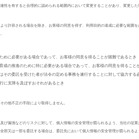
関連性を有すると合理的に認められる範囲内において変更することがあり、変更した
により許容される場合を除き、お客様の同意を得ず、利用目的の達成に必要な範囲を
ん。
護のために必要がある場合であって、お客様の同意を得ることが困難であるとき
全な育成の推進のために特に必要がある場合であって、お客様の同意を得ること
体又はその委託を受けた者が法令の定める事務を遂行することに対して協力する
行に支障を及ぼすおそれがあるとき
りその他不正の手段により取得しません。
ん及び漏洩などのリスクに対して、個人情報の安全管理が図られるよう、当社の従業
の全部又は一部を委託する場合は、委託先において個人情報の安全管理が図られるよ