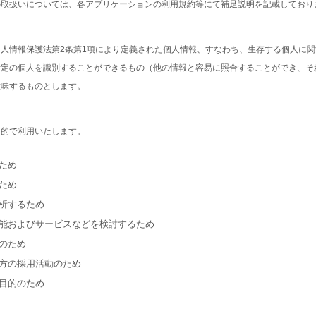
の取扱いについては、各アプリケーションの利用規約等にて補足説明を記載しており
人情報保護法第2条第1項により定義された個人情報、すなわち、生存する個人に
特定の個人を識別することができるもの（他の情報と容易に照合することができ、そ
意味するものとします。
目的で利用いたします。
のため
るため
分析するため
な機能およびサービスなどを検討するため
理のため
く方の採用活動のため
る目的のため