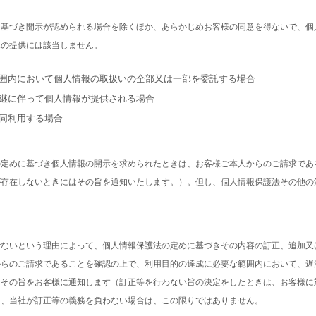
に基づき開示が認められる場合を除くほか、あらかじめお客様の同意を得ないで、個
への提供には該当しません。
な範囲内において個人情報の取扱いの全部又は一部を委託する場合
の承継に伴って個人情報が提供される場合
共同利用する場合
の定めに基づき個人情報の開示を求められたときは、お客様ご本人からのご請求であ
が存在しないときにはその旨を通知いたします。）。但し、個人情報保護法その他の
でないという理由によって、個人情報保護法の定めに基づきその内容の訂正、追加又
からのご請求であることを確認の上で、利用目的の達成に必要な範囲内において、遅
、その旨をお客様に通知します（訂正等を行わない旨の決定をしたときは、お客様に
り、当社が訂正等の義務を負わない場合は、この限りではありません。