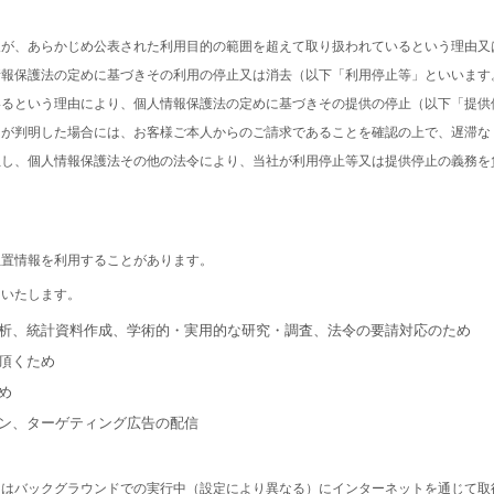
報が、あらかじめ公表された利用目的の範囲を超えて取り扱われているという理由又
情報保護法の定めに基づきその利用の停止又は消去（以下「利用停止等」といいます
いるという理由により、個人情報保護法の定めに基づきその提供の停止（以下「提供
とが判明した場合には、お客様ご本人からのご請求であることを確認の上で、遅滞な
但し、個人情報保護法その他の法令により、当社が利用停止等又は提供停止の義務を
位置情報を利用することがあります。
用いたします。
、分析、統計資料作成、学術的・実用的な研究・調査、法令の要請対応のため
用頂くため
め
ョン、ターゲティング広告の配信
たはバックグラウンドでの実行中（設定により異なる）にインターネットを通じて取