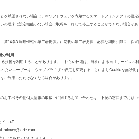
き：
ことを希望されない場合は、本ソフトウェアを内蔵するスマートフォンアプリの設定
使いの端末に設定機能がない場合は取得を一括して停止することができない場合があ
 第16条3.利用情報の第三者提供」に記載の第三者提供に必要な期間に限り、位
技術の利用
に類する技術を利用することがあります。これらの技術は、当社による当社サービスの
化されたいユーザーは、ウェブブラウザの設定を変更することによりCookieを無効化す
能をご利用いただけなくなる場合があります。
情のお申出その他個人情報の取扱いに関するお問い合わせは、下記の窓口までお願い
ビル 4F
ivacy@jorte.com
8時までとさせていただきます。）