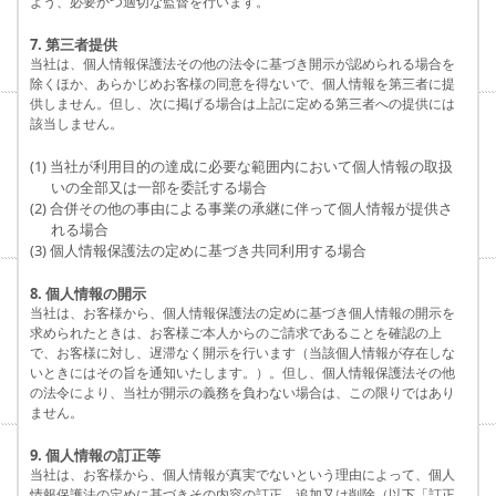
よう、必要かつ適切な監督を行います。
7. 第三者提供
当社は、個人情報保護法その他の法令に基づき開示が認められる場合を
除くほか、あらかじめお客様の同意を得ないで、個人情報を第三者に提
供しません。但し、次に掲げる場合は上記に定める第三者への提供には
該当しません。
(1) 当社が利用目的の達成に必要な範囲内において個人情報の取扱
いの全部又は一部を委託する場合
(2) 合併その他の事由による事業の承継に伴って個人情報が提供さ
れる場合
(3) 個人情報保護法の定めに基づき共同利用する場合
8. 個人情報の開示
当社は、お客様から、個人情報保護法の定めに基づき個人情報の開示を
求められたときは、お客様ご本人からのご請求であることを確認の上
で、お客様に対し、遅滞なく開示を行います（当該個人情報が存在しな
いときにはその旨を通知いたします。）。但し、個人情報保護法その他
の法令により、当社が開示の義務を負わない場合は、この限りではあり
ません。
9. 個人情報の訂正等
当社は、お客様から、個人情報が真実でないという理由によって、個人
情報保護法の定めに基づきその内容の訂正、追加又は削除（以下「訂正