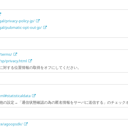
al/privacy-policy-jp/
gal/pubmatic-opt-out-jp/
/terms/
/sp/privacy.html
に対する位置情報の取得をオフにしてください。
tml#statisticaldata
他の設定→「通信状態確認の為の匿名情報をサーバに送信する」のチェック
ice/agoopsdk/