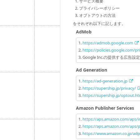
サービス概要
プライバシーポリシー
オプトアウトの方法
をそれぞれ以下に記します。
AdMob
https://admob.google.com
https://policies.google.com/pr
Google Inc.の提供する
Ad Generation
https://ad-generation.jp
https://supership.jp/privacy/
https://supership.jp/optout.ht
Amazon Publisher Services
https://aps.amazon.com/aps/i
https://aps.amazon.com/aps/pr
https://www.amazon.co.jp/adp