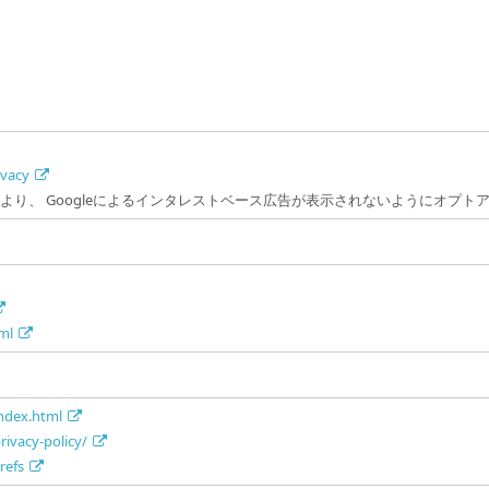
ivacy
広告設定より、 Googleによるインタレストベース広告が表示されないようにオ
ml
ndex.html
ivacy-policy/
refs