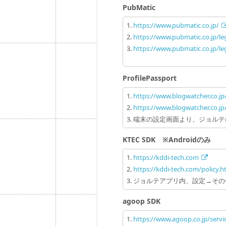
PubMatic
https://www.pubmatic.co.jp/
https://www.pubmatic.co.jp/leg
https://www.pubmatic.co.jp/le
ProfilePassport
https://www.blogwatcher.co.jp
https://www.blogwatcher.co.jp
端末の設定画面より、ジョルテ
KTEC SDK ※Androidのみ
https://kddi-tech.com
https://kddi-tech.com/policy.h
ジョルテアプリ内、設定→その
agoop SDK
https://www.agoop.co.jp/serv