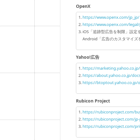
OpenX
https://www.openx.com/jp_jp/
https://www.openx.com/legal/p
iOS「追跡型広告を制限」設
Android「広告のカスタマ
Yahoo!広告
https://marketing.yahoo.co.jp/
https://about.yahoo.co.jp/doc
https://btoptout.yahoo.co.jp/
Rubicon Project
https://rubiconproject.com/bu
https://rubiconproject.com/jp-
https://rubiconproject.com/pr