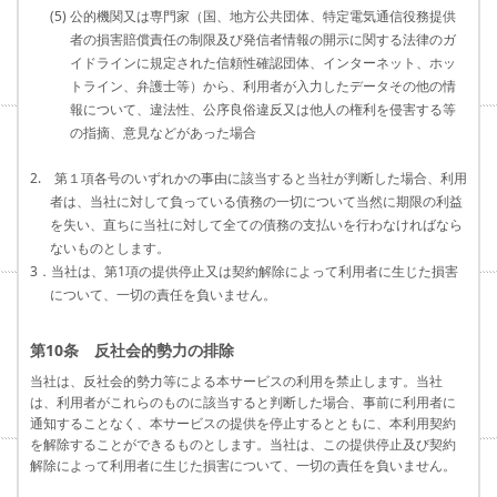
(5) 公的機関又は専門家（国、地方公共団体、特定電気通信役務提供
者の損害賠償責任の制限及び発信者情報の開示に関する法律のガ
イドラインに規定された信頼性確認団体、インターネット、ホッ
トライン、弁護士等）から、利用者が入力したデータその他の情
報について、違法性、公序良俗違反又は他人の権利を侵害する等
の指摘、意見などがあった場合
2. 第１項各号のいずれかの事由に該当すると当社が判断した場合、利用
者は、当社に対して負っている債務の一切について当然に期限の利益
を失い、直ちに当社に対して全ての債務の支払いを行わなければなら
ないものとします。
3．当社は、第1項の提供停止又は契約解除によって利用者に生じた損害
について、一切の責任を負いません。
第10条 反社会的勢力の排除
当社は、反社会的勢力等による本サービスの利用を禁止します。当社
は、利用者がこれらのものに該当すると判断した場合、事前に利用者に
通知することなく、本サービスの提供を停止するとともに、本利用契約
を解除することができるものとします。当社は、この提供停止及び契約
解除によって利用者に生じた損害について、一切の責任を負いません。