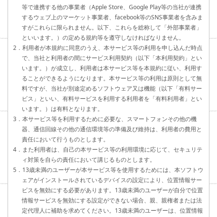
等で連携する他の事業者（Apple Store、Google Play等の当社が連携
するウェブ上のマーケット事業者、facebook等のSNS事業者を含みま
すがこれらに限られません。以下、これらを総称して「外部事業者」
といいます。）の定める規約等を遵守しなければなりません。
2．利用者が本規約に同意のうえ、本サービス等の利用を申し込んだ時点
で、当社と利用者の間にサービス利用契約（以下「本利用契約」とい
います。）が成立し、利用者は本サービス等を本規約に従い、利用す
ることができるようになります。本サービス等の利用は原則として無
料ですが、当社が別途定めるソフトウェア又は機能（以下「有料サー
ビス」といい、有料サービスを利用する利用者を「有料利用者」とい
います。）は有料となります。
3．本サービス等を利用するために必要な、スマートフォンその他の機
器、通信回線その他の通信環境等の準備及び維持は、利用者の費用と
責任において行うものとします。
4．また利用者は、自己の本サービス等の利用環境に応じて、セキュリテ
ィ対策を自らの責任において講じるものとします。
5．13歳未満のユーザーが本サービス等を使用するためには、本ソフトウ
ェアがインストールされているデバイスの設定により、位置情報サー
ビスを無効にする必要があります。13歳未満のユーザーが自分で位置
情報サービスを無効にする設定ができない場合、親、親権者または法
定代理人に補助を求めてください。13歳未満のユーザーは、位置情報