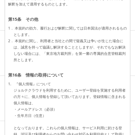
解釈を加えて適用するものとします。
第15条 その他
1． 本規約の効力、履行および解釈に関しては日本国法が適用されるもの
とします。
2． 本規約に関し、利用者と当社との間で疑義又は争いが生じた場合に
は、誠意を持って協議し解決することとしますが、それでもなお解決
しない場合には、「東京地方裁判所」を第一審の専属的合意管轄裁判
所とします。
第16条 情報の取得について
1. 『個人情報』について
ジョルテクラウドを利用するために、ユーザー登録を実施する利用者
の方々に、個人情報を登録して頂いております。登録情報に含まれる
個人情報は、
・メールアドレス（必須）
・生年月日（任意）
となっております。これらの個人情報は、サービス利用に於ける登
録、認証及び利用者からのお問い合わせ対応を利用目的として取得し