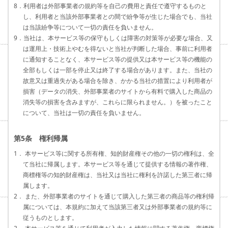
8．利用者は外部事業者の規約等を自己の費用と責任で遵守するものと
し、利用者と当該外部事業者との間で紛争等が生じた場合でも、当社
は当該紛争等について一切の責任を負いません。
9．当社は、本サービス等の保守もしくは障害の対策等が必要な場合、又
は運用上・技術上やむを得ないと当社が判断した場合、事前に利用者
に通知することなく、本サービス等の提供又は本サービス等の機能の
全部もしくは一部を停止又は終了する場合があります。また、当社の
故意又は重過失がある場合を除き、かかる当社の措置により利用者が
損害（データの消失、外部事業者のサイトから有料で購入した商品の
消失等の損害を含みますが、これらに限られません。）を被ったこと
について、当社は一切の責任を負いません。
第5条 権利帰属
1． 本サービス等に関する所有権、知的財産権その他の一切の権利は、全
て当社に帰属します。本サービス等を通じて提供する情報の著作権、
商標権等の知的財産権は、当社又は当社に権利を許諾した第三者に帰
属します。
2． また、外部事業者のサイトを通じて購入した第三者の商品等の権利帰
属については、本規約に加えて当該第三者又は外部事業者の規約等に
従うものとします。