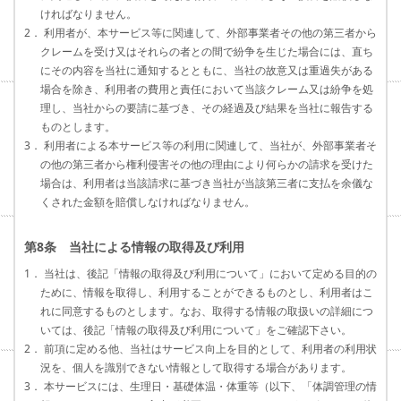
ければなりません。
2． 利用者が、本サービス等に関連して、外部事業者その他の第三者から
クレームを受け又はそれらの者との間で紛争を生じた場合には、直ち
にその内容を当社に通知するとともに、当社の故意又は重過失がある
場合を除き、利用者の費用と責任において当該クレーム又は紛争を処
理し、当社からの要請に基づき、その経過及び結果を当社に報告する
ものとします。
3． 利用者による本サービス等の利用に関連して、当社が、外部事業者そ
の他の第三者から権利侵害その他の理由により何らかの請求を受けた
場合は、利用者は当該請求に基づき当社が当該第三者に支払を余儀な
くされた金額を賠償しなければなりません。
第8条 当社による情報の取得及び利用
1． 当社は、後記「情報の取得及び利用について」において定める目的の
ために、情報を取得し、利用することができるものとし、利用者はこ
れに同意するものとします。なお、取得する情報の取扱いの詳細につ
いては、後記「情報の取得及び利用について」をご確認下さい。
2． 前項に定める他、当社はサービス向上を目的として、利用者の利用状
況を、個人を識別できない情報として取得する場合があります。
3． 本サービスには、生理日・基礎体温・体重等（以下、「体調管理の情