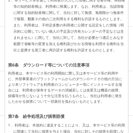
3． 本サービス等を通じて利用者が入力した情報に関する著作権、商標権
等の知的財産権は、利用者に帰属します。なお、利用者は、当該情報
に関する知的財産権に関して、当社に対して無償、無期限かつ無条件
で複製、翻案その他の二次利用をする権利を許諾するものとします。
また、利用者は、不特定多数の利用者に公開する設定をした情報（明
示的に公開していない個人の予定及び共有カレンダーの予定などは含
まれません）に関して、当社に対して、当社が必要かつ適正とみなす
範囲で省略等の変更を加える権利及びかかる情報を利用する権利を当
社と提携する第三者に再許諾する権利を許諾するものとします。
第6条 ダウンロード等についての注意事項
利用者は、本サービス等の利用開始に際し又は本サービス等の利用中
に、外部事業者のプラットフォームからのダウンロードその他の方法に
より本ソフトウェアを利用者のコンピューター等にインストールする場
合には、利用者が保有するデータの消滅若しくは改変又は機器の故障、
損傷等が生じないよう十分な注意を払うものとし、当社は利用者に発生
したかかる損害について一切責任を負わないものとします。
第7条 紛争処理及び損害賠償
1． 利用者は、本規約に違反することにより、又は、本サービス等の利用
に関連して当社に損害を与えた場合、当社に対しその損害を賠償しな