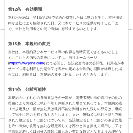
第12条 有効期間
本利用契約は、第1条第2項で契約が成立した日に効力を生じ、本利用契
約が当社により解除された日、又は本サービスの提供が終了した日ま
で、当社と利用者との間で有効に存続するものとします。
第13条 本規約の変更
当社は、本規約及び本サービス等の内容を随時変更できるものとしま
す。これらの内容の変更については、当社ホームページ
(
https://www.jorte.com/
) にて公開し、当該変更内容の公開後、利用者が本
サービス等を利用した場合又は当社の定める合理的な期間が経過した場
合には、利用者は、本規約の変更に同意したものとみなします。
第14条 分離可能性
本規約のいずれかの条項又はその一部が、消費者契約法の適用その他の
理由により無効又は執行不能と判断された場合であっても、本規約の残
りの規定及び一部が無効又は執行不能と判断された残りの部分は、継続
して完全に効力を有するものとします。また、無効又は執行不能と判断
された規定若しくは部分についても、当該規定若しくは部分の趣旨に最
も近い有効な規定を無効な規定若しくは部分と置き換えて適用し、又は
当該規定若しくは部分の趣旨に最も近い有効な規定となるよう合理的な