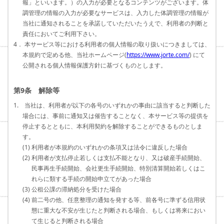
報」といいます。）の入力が必要となるコンテンツがございます。体
調管理の情報の入力が必要なサービスは、入力した体調管理の情報が
当社に通知されることを承諾していただいたうえで、利用者の判断と
責任においてご利用下さい。
4． 本サービス等における利用者の個人情報の取り扱いにつきましては、
本規約で定める他、当社ホームページ(
https://www.jorte.com/
) にて
公開される個人情報保護方針に基づくものとします。
第9条 解除等
1. 当社は、利用者が以下の各号のいずれかの事由に該当すると判断した
場合には、事前に通知又は催告することなく、本サービス等の提供を
停止するとともに、本利用契約を解除することができるものとしま
す。
(1) 利用者が本規約のいずれかの条項又は法令に違反した場合
(2) 利用者が支払停止若しくは支払不能となり、又は破産手続開始、
民事再生手続開始、会社更生手続開始、特別清算開始若しくはこ
れらに類する手続の開始申立てがあった場合
(3) 公租公課の滞納処分を受けた場合
(4) 前二号の他、任意整理の通知を発する等、前各号に準ずる信用状
態に重大な不安が生じたと判断される場合、もしくは将来におい
て生じると判断される場合