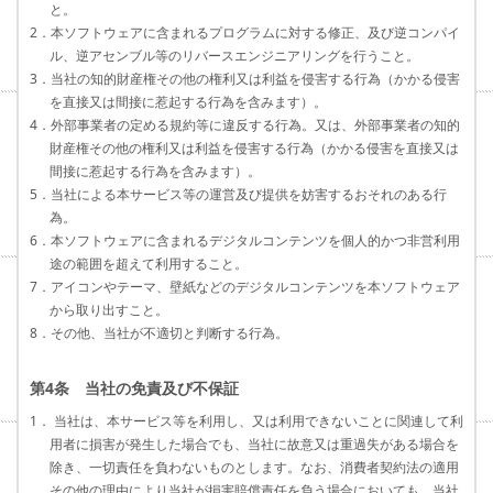
と。
2．本ソフトウェアに含まれるプログラムに対する修正、及び逆コンパイ
ル、逆アセンブル等のリバースエンジニアリングを行うこと。
3．当社の知的財産権その他の権利又は利益を侵害する行為（かかる侵害
を直接又は間接に惹起する行為を含みます）。
4．外部事業者の定める規約等に違反する行為。又は、外部事業者の知的
財産権その他の権利又は利益を侵害する行為（かかる侵害を直接又は
間接に惹起する行為を含みます）。
5．当社による本サービス等の運営及び提供を妨害するおそれのある行
為。
6．本ソフトウェアに含まれるデジタルコンテンツを個人的かつ非営利用
途の範囲を超えて利用すること。
7．アイコンやテーマ、壁紙などのデジタルコンテンツを本ソフトウェア
から取り出すこと。
8．その他、当社が不適切と判断する行為。
第4条 当社の免責及び不保証
1． 当社は、本サービス等を利用し、又は利用できないことに関連して利
用者に損害が発生した場合でも、当社に故意又は重過失がある場合を
除き、一切責任を負わないものとします。なお、消費者契約法の適用
その他の理由により当社が損害賠償責任を負う場合においても、当社