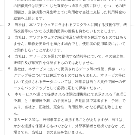
の賠償責任は現実に生じた直接かつ通常の損害に限り、かつ、その賠
償額は、当該損害の発生時までに利用者が当社に支払った利用料金の
総額を上限とます。
2． 当社は、本ソフトウェアに含まれるプログラムに関する技術保守、機
能改善等のいかなる技術的提供の義務も負わないものとします。
3． 当社は、本ソフトウェアの完全性及び確実性を保証するものではあり
ません。動作必要条件を満たす場合でも、使用者の使用環境において
は動作しないことがあります。
4． 当社は、本サービスを通じて提供する情報等について、その完全性、
正確性及び確実性を保証するものではありません。
5．当社は、本サービスにおいて提供されるデータ等の保管、保存、バッ
クアップ等については保証するものではありません。本サービス等に
おいて提供されるデータについては、利用者は自らの責任で同一のデ
ータをバックアップとして必要に応じて保存ください。
6． 本サービスを通じて提供される体調管理機能にて表示される「生理日
予測」と「排卵日予測」の予測日は、自動計算で算出する「予測」で
あり、当社は、正確性、完全性、有用性等いかなる保証も致しませ
ん。
7．本サービス等は、外部事業者と連携することがありますが、当社は、
かかる連携を保証するものではなく、外部事業者と連携できなかった
場合でも、当社は一切の責任を負いません。