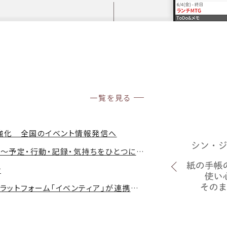
一覧を見る
携強化 全国のイベント情報発信へ
新アプリ「シン・ジョルテ」の提供を開始〜予定・行動・記録・気持ちをひとつに。「行動」と「体験」がつながる〜
せ
南あわじ市公式LINEとイベント情報プラットフォーム「イベンティア」が連携～分散していた地域イベント情報を集約し、観光