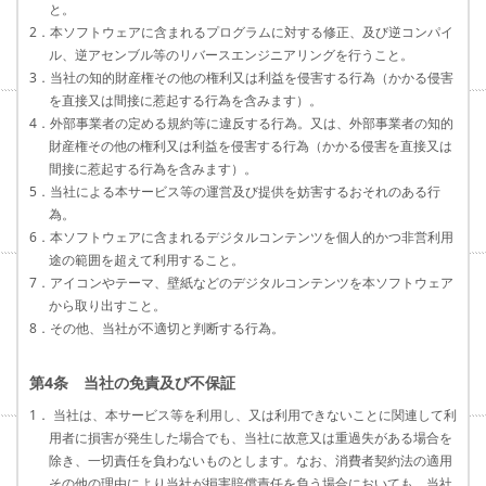
と。
2．本ソフトウェアに含まれるプログラムに対する修正、及び逆コンパイ
ル、逆アセンブル等のリバースエンジニアリングを行うこと。
3．当社の知的財産権その他の権利又は利益を侵害する行為（かかる侵害
を直接又は間接に惹起する行為を含みます）。
4．外部事業者の定める規約等に違反する行為。又は、外部事業者の知的
財産権その他の権利又は利益を侵害する行為（かかる侵害を直接又は
間接に惹起する行為を含みます）。
5．当社による本サービス等の運営及び提供を妨害するおそれのある行
為。
6．本ソフトウェアに含まれるデジタルコンテンツを個人的かつ非営利用
途の範囲を超えて利用すること。
7．アイコンやテーマ、壁紙などのデジタルコンテンツを本ソフトウェア
から取り出すこと。
8．その他、当社が不適切と判断する行為。
第4条 当社の免責及び不保証
1． 当社は、本サービス等を利用し、又は利用できないことに関連して利
用者に損害が発生した場合でも、当社に故意又は重過失がある場合を
除き、一切責任を負わないものとします。なお、消費者契約法の適用
その他の理由により当社が損害賠償責任を負う場合においても、当社