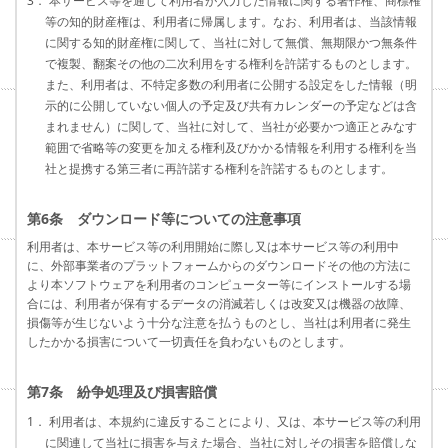
3． 本サービス等を通じて利用者が入力した情報に関する著作権、商標権
等の知的財産権は、利用者に帰属します。なお、利用者は、当該情報
に関する知的財産権に関して、当社に対して無償、無期限かつ無条件
で複製、翻案その他の二次利用をする権利を許諾するものとします。
また、利用者は、不特定多数の利用者に公開する設定をした情報（明
示的に公開していない個人の予定及び共有カレンダーの予定などは含
まれません）に関して、当社に対して、当社が必要かつ適正とみなす
範囲で省略等の変更を加える権利及びかかる情報を利用する権利を当
社と提携する第三者に再許諾する権利を許諾するものとします。
第6条 ダウンロード等についての注意事項
利用者は、本サービス等の利用開始に際し又は本サービス等の利用中
に、外部事業者のプラットフォームからのダウンロードその他の方法に
より本ソフトウェアを利用者のコンピューター等にインストールする場
合には、利用者が保有するデータの消滅若しくは改変又は機器の故障、
損傷等が生じないよう十分な注意を払うものとし、当社は利用者に発生
したかかる損害について一切責任を負わないものとします。
第7条 紛争処理及び損害賠償
1． 利用者は、本規約に違反することにより、又は、本サービス等の利用
に関連して当社に損害を与えた場合、当社に対しその損害を賠償しな