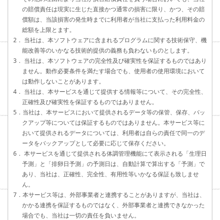
の賠償責任は現実に生じた直接かつ通常の損害に限り、かつ、その賠
償額は、当該損害の発生時までに利用者が当社に支払った利用料金の
総額を上限とます。
2． 当社は、本ソフトウェアに含まれるプログラムに関する技術保守、機
能改善等のいかなる技術的提供の義務も負わないものとします。
3． 当社は、本ソフトウェアの完全性及び確実性を保証するものではあり
ません。動作必要条件を満たす場合でも、使用者の使用環境において
は動作しないことがあります。
4． 当社は、本サービスを通じて提供する情報等について、その完全性、
正確性及び確実性を保証するものではありません。
5．当社は、本サービスにおいて提供されるデータ等の保管、保存、バッ
クアップ等については保証するものではありません。本サービス等に
おいて提供されるデータについては、利用者は自らの責任で同一のデ
ータをバックアップとして必要に応じて保存ください。
6． 本サービスを通じて提供される体調管理機能にて表示される「生理日
予測」と「排卵日予測」の予測日は、自動計算で算出する「予測」で
あり、当社は、正確性、完全性、有用性等いかなる保証も致しませ
ん。
7．本サービス等は、外部事業者と連携することがありますが、当社は、
かかる連携を保証するものではなく、外部事業者と連携できなかった
場合でも、当社は一切の責任を負いません。