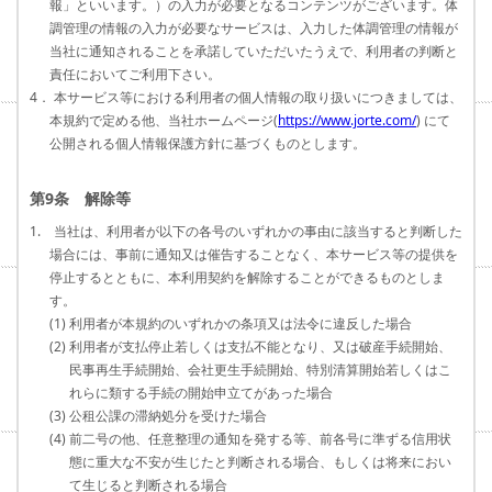
報」といいます。）の入力が必要となるコンテンツがございます。体
調管理の情報の入力が必要なサービスは、入力した体調管理の情報が
当社に通知されることを承諾していただいたうえで、利用者の判断と
責任においてご利用下さい。
4． 本サービス等における利用者の個人情報の取り扱いにつきましては、
本規約で定める他、当社ホームページ(
https://www.jorte.com/
) にて
公開される個人情報保護方針に基づくものとします。
第9条 解除等
1. 当社は、利用者が以下の各号のいずれかの事由に該当すると判断した
場合には、事前に通知又は催告することなく、本サービス等の提供を
停止するとともに、本利用契約を解除することができるものとしま
す。
(1) 利用者が本規約のいずれかの条項又は法令に違反した場合
(2) 利用者が支払停止若しくは支払不能となり、又は破産手続開始、
民事再生手続開始、会社更生手続開始、特別清算開始若しくはこ
れらに類する手続の開始申立てがあった場合
(3) 公租公課の滞納処分を受けた場合
(4) 前二号の他、任意整理の通知を発する等、前各号に準ずる信用状
態に重大な不安が生じたと判断される場合、もしくは将来におい
て生じると判断される場合