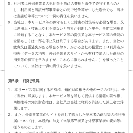
8．利用者は外部事業者の規約等を自己の費用と責任で遵守するものと
し、利用者と当該外部事業者との間で紛争等が生じた場合でも、当社
は当該紛争等について一切の責任を負いません。
9．当社は、本サービス等の保守もしくは障害の対策等が必要な場合、又
は運用上・技術上やむを得ないと当社が判断した場合、事前に利用者
に通知することなく、本サービス等の提供又は本サービス等の機能の
全部もしくは一部を停止又は終了する場合があります。また、当社の
故意又は重過失がある場合を除き、かかる当社の措置により利用者が
損害（データの消失、外部事業者のサイトから有料で購入した商品の
消失等の損害を含みますが、これらに限られません。）を被ったこと
について、当社は一切の責任を負いません。
第5条 権利帰属
1． 本サービス等に関する所有権、知的財産権その他の一切の権利は、全
て当社に帰属します。本サービス等を通じて提供する情報の著作権、
商標権等の知的財産権は、当社又は当社に権利を許諾した第三者に帰
属します。
2． また、外部事業者のサイトを通じて購入した第三者の商品等の権利帰
属については、本規約に加えて当該第三者又は外部事業者の規約等に
従うものとします。