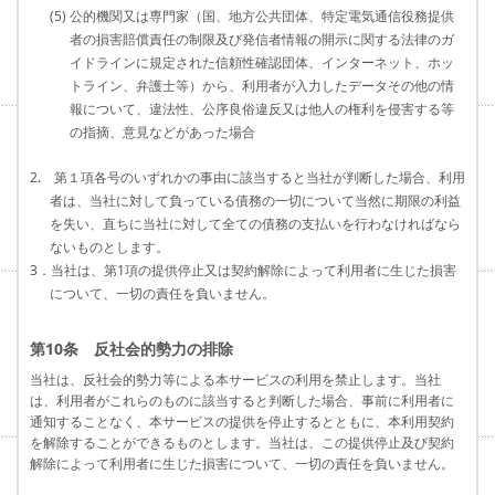
(5) 公的機関又は専門家（国、地方公共団体、特定電気通信役務提供
者の損害賠償責任の制限及び発信者情報の開示に関する法律のガ
イドラインに規定された信頼性確認団体、インターネット、ホッ
トライン、弁護士等）から、利用者が入力したデータその他の情
報について、違法性、公序良俗違反又は他人の権利を侵害する等
の指摘、意見などがあった場合
2. 第１項各号のいずれかの事由に該当すると当社が判断した場合、利用
者は、当社に対して負っている債務の一切について当然に期限の利益
を失い、直ちに当社に対して全ての債務の支払いを行わなければなら
ないものとします。
3．当社は、第1項の提供停止又は契約解除によって利用者に生じた損害
について、一切の責任を負いません。
第10条 反社会的勢力の排除
当社は、反社会的勢力等による本サービスの利用を禁止します。当社
は、利用者がこれらのものに該当すると判断した場合、事前に利用者に
通知することなく、本サービスの提供を停止するとともに、本利用契約
を解除することができるものとします。当社は、この提供停止及び契約
解除によって利用者に生じた損害について、一切の責任を負いません。