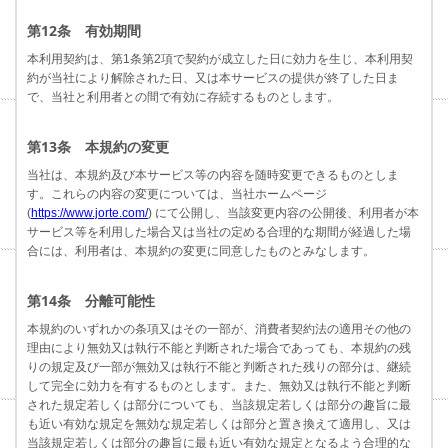
第12条 有効期間
本利用契約は、第1条第2項で契約が成立した日に効力を生じ、本利用契
約が当社により解除された日、又は本サービスの提供が終了した日ま
で、当社と利用者との間で有効に存続するものとします。
第13条 本規約の変更
当社は、本規約及び本サービス等の内容を随時変更できるものとしま
す。これらの内容の変更については、当社ホームページ
(
https://www.jorte.com/
) にて公開し、当該変更内容の公開後、利用者が本
サービス等を利用した場合又は当社の定める合理的な期間が経過した場
合には、利用者は、本規約の変更に同意したものとみなします。
第14条 分離可能性
本規約のいずれかの条項又はその一部が、消費者契約法の適用その他の
理由により無効又は執行不能と判断された場合であっても、本規約の残
りの規定及び一部が無効又は執行不能と判断された残りの部分は、継続
して完全に効力を有するものとします。また、無効又は執行不能と判断
された規定若しくは部分についても、当該規定若しくは部分の趣旨に最
も近い有効な規定を無効な規定若しくは部分と置き換えて適用し、又は
当該規定若しくは部分の趣旨に最も近い有効な規定となるよう合理的な