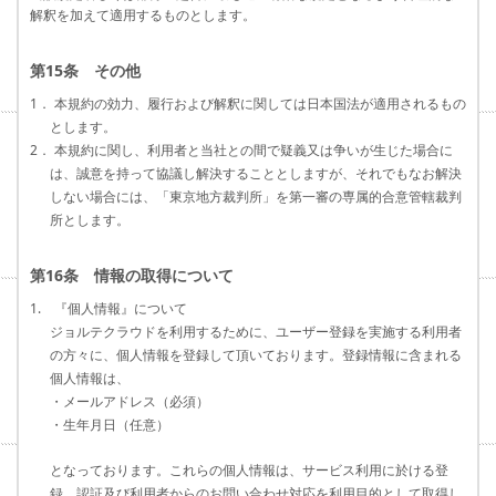
解釈を加えて適用するものとします。
第15条 その他
1． 本規約の効力、履行および解釈に関しては日本国法が適用されるもの
とします。
2． 本規約に関し、利用者と当社との間で疑義又は争いが生じた場合に
は、誠意を持って協議し解決することとしますが、それでもなお解決
しない場合には、「東京地方裁判所」を第一審の専属的合意管轄裁判
所とします。
第16条 情報の取得について
1. 『個人情報』について
ジョルテクラウドを利用するために、ユーザー登録を実施する利用者
の方々に、個人情報を登録して頂いております。登録情報に含まれる
個人情報は、
・メールアドレス（必須）
・生年月日（任意）
となっております。これらの個人情報は、サービス利用に於ける登
録、認証及び利用者からのお問い合わせ対応を利用目的として取得し