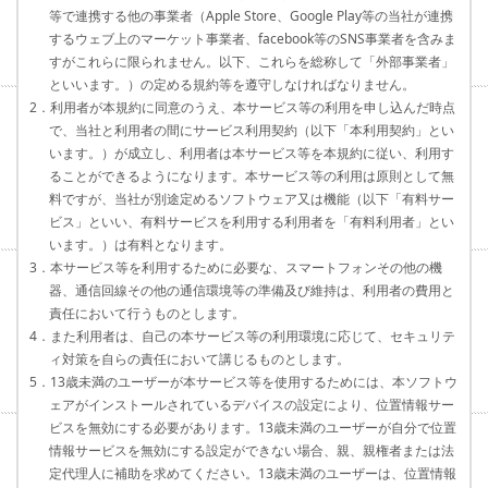
等で連携する他の事業者（Apple Store、Google Play等の当社が連携
するウェブ上のマーケット事業者、facebook等のSNS事業者を含みま
すがこれらに限られません。以下、これらを総称して「外部事業者」
といいます。）の定める規約等を遵守しなければなりません。
2．利用者が本規約に同意のうえ、本サービス等の利用を申し込んだ時点
で、当社と利用者の間にサービス利用契約（以下「本利用契約」とい
います。）が成立し、利用者は本サービス等を本規約に従い、利用す
ることができるようになります。本サービス等の利用は原則として無
料ですが、当社が別途定めるソフトウェア又は機能（以下「有料サー
ビス」といい、有料サービスを利用する利用者を「有料利用者」とい
います。）は有料となります。
3．本サービス等を利用するために必要な、スマートフォンその他の機
器、通信回線その他の通信環境等の準備及び維持は、利用者の費用と
責任において行うものとします。
4．また利用者は、自己の本サービス等の利用環境に応じて、セキュリテ
ィ対策を自らの責任において講じるものとします。
5．13歳未満のユーザーが本サービス等を使用するためには、本ソフトウ
ェアがインストールされているデバイスの設定により、位置情報サー
ビスを無効にする必要があります。13歳未満のユーザーが自分で位置
情報サービスを無効にする設定ができない場合、親、親権者または法
定代理人に補助を求めてください。13歳未満のユーザーは、位置情報