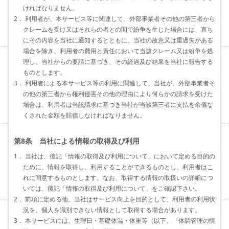
ければなりません。
2． 利用者が、本サービス等に関連して、外部事業者その他の第三者から
クレームを受け又はそれらの者との間で紛争を生じた場合には、直ち
にその内容を当社に通知するとともに、当社の故意又は重過失がある
場合を除き、利用者の費用と責任において当該クレーム又は紛争を処
理し、当社からの要請に基づき、その経過及び結果を当社に報告する
ものとします。
3． 利用者による本サービス等の利用に関連して、当社が、外部事業者そ
の他の第三者から権利侵害その他の理由により何らかの請求を受けた
場合は、利用者は当該請求に基づき当社が当該第三者に支払を余儀な
くされた金額を賠償しなければなりません。
第8条 当社による情報の取得及び利用
1． 当社は、後記「情報の取得及び利用について」において定める目的の
ために、情報を取得し、利用することができるものとし、利用者はこ
れに同意するものとします。なお、取得する情報の取扱いの詳細につ
いては、後記「情報の取得及び利用について」をご確認下さい。
2． 前項に定める他、当社はサービス向上を目的として、利用者の利用状
況を、個人を識別できない情報として取得する場合があります。
3． 本サービスには、生理日・基礎体温・体重等（以下、「体調管理の情