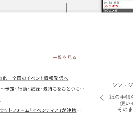
一覧を見る
携強化 全国のイベント情報発信へ
新アプリ「シン・ジョルテ」の提供を開始〜予定・行動・記録・気持ちをひとつに。「行動」と「体験」がつながる〜
せ
南あわじ市公式LINEとイベント情報プラットフォーム「イベンティア」が連携～分散していた地域イベント情報を集約し、観光