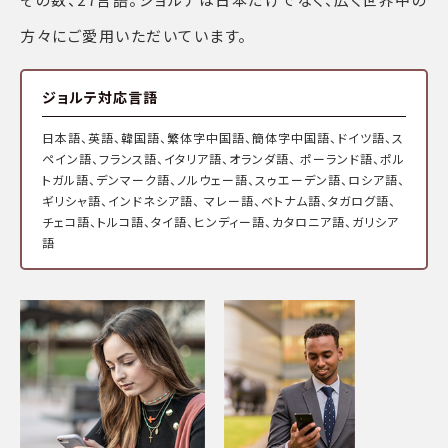
方々にご愛用いただいています。
ジョルテ対応言語
日本語、英語、韓国語、繁体字中国語、簡体字中国語、ドイツ語、ス
ペイン語、フランス語、イタリア語、オランダ語、 ポーランド語、ポル
トガル語、デンマーク語、ノルウェー語、スゥエーデン語、ロシア語、
ギリシャ語、インドネシア語、 マレー語、ベトナム語、タガログ語、
チェコ語、トルコ語、タイ語、ヒンディー語、カタロニア語、ガリシア
語